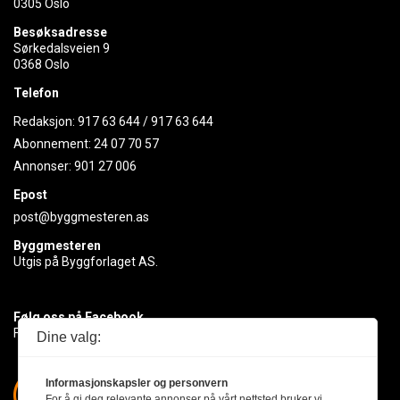
0305 Oslo
Besøksadresse
Sørkedalsveien 9
0368 Oslo
Telefon
Redaksjon:
917 63 644
/
917 63 644
Abonnement:
24 07 70 57
Annonser:
901 27 006
Epost
post@byggmesteren.as
Byggmesteren
Utgis på Byggforlaget AS.
Følg oss på Facebook
Få med deg det siste innen byggebransjen
Dine valg:
Informasjonskapsler og personvern
For å gi deg relevante annonser på vårt nettsted bruker vi