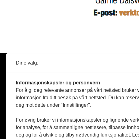
Dine valg:
Abonner
Nyheter
Tømreren
Informasjonskapsler og personvern
Reportasje
For å gi deg relevante annonser på vårt nettsted bruker v
Produkter
informasjon fra ditt besøk på vårt nettsted. Du kan reser
Kommenta
deg mot dette under "Innstillinger".
Magasiner
Jobbmark
For øvrig bruker vi informasjonskapsler og lignende ver
for analyse, for å sammenligne nettlesere, tilpasse innhol
deg og for å utvikle og tilby nødvendig funksjonalitet. L