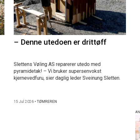
– Denne utedoen er drittøff
Slettens Vøling AS reparerer utedo med
pyramidetak! – Vi bruker supersenvokst
kjernevedfuru, sier daglig leder Sveinung Sletten.
15 Jul 2026
•
TØMREREN