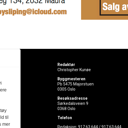
Redaktør
Christopher Kunøe
Byggmesteren
i
Pb 5475 Majorstuen
0305 Oslo
vere
rer
Besøksadresse
Sørkedalsveien 9
ed
0368 Oslo
ktøy
d til
Telefon
es mer
Redaksjon:
917 63 644
/
917 63 644