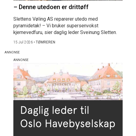
– Denne utedoen er drittøff
Slettens Vøling AS reparerer utedo med
pyramidetak! – Vi bruker supersenvokst
kjernevedfuru, sier daglig leder Sveinung Sletten.
15 Jul 2026
•
TØMREREN