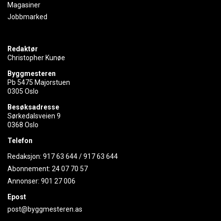
Magasiner
Jobbmarked
Redaktør
Christopher Kunøe
Byggmesteren
Pb 5475 Majorstuen
0305 Oslo
Besøksadresse
Sørkedalsveien 9
0368 Oslo
Telefon
Redaksjon:
917 63 644
/
917 63 644
Abonnement:
24 07 70 57
Annonser:
901 27 006
Epost
post@byggmesteren.as