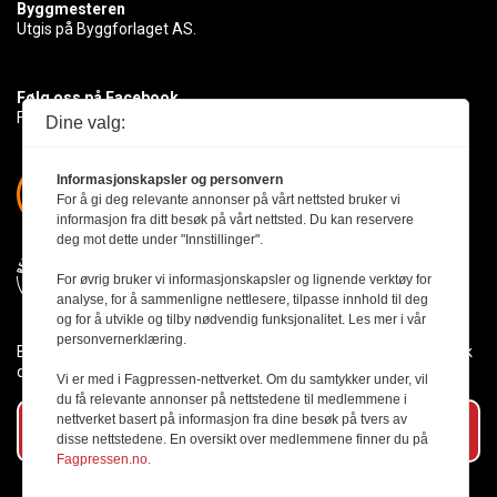
Byggmesteren
Utgis på Byggforlaget AS.
Følg oss på Facebook
Få med deg det siste innen byggebransjen
Dine valg:
Informasjonskapsler og personvern
For å gi deg relevante annonser på vårt nettsted bruker vi
informasjon fra ditt besøk på vårt nettsted. Du kan reservere
deg mot dette under "Innstillinger".
For øvrig bruker vi informasjonskapsler og lignende verktøy for
analyse, for å sammenligne nettlesere, tilpasse innhold til deg
og for å utvikle og tilby nødvendig funksjonalitet. Les mer i vår
personvernerklæring.
Byggmesteren følger Vær Varsom-plakaten og presseetikken slik
den er nedfelt i Redaktørplakaten.
Vi er med i Fagpressen-nettverket. Om du samtykker under, vil
du få relevante annonser på nettstedene til medlemmene i
nettverket basert på informasjon fra dine besøk på tvers av
Abonner på vårt nyhetsbrev
disse nettstedene. En oversikt over medlemmene finner du på
Fagpressen.no.