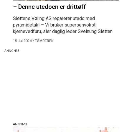
– Denne utedoen er drittøff
Slettens Vøling AS reparerer utedo med
pyramidetak! – Vi bruker supersenvokst
kjernevedfuru, sier daglig leder Sveinung Sletten.
15 Jul 2026
•
TØMREREN