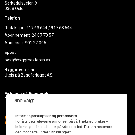
Sørkedalsveien 9
0368 Oslo
Telefon
Redaksjon:
917 63 644
/
917 63 644
Abonnement:
24 07 70 57
Annonser:
901 27 006
Epost
post@byggmesteren.as
Byggmesteren
Utgis på Byggforlaget AS.
Følg oss på Facebook
Få med deg det siste innen byggebransjen
Dine valg:
Informasjonskapsler og personvern
For å gi deg relevante annonser på vårt nettsted bruker vi
informasjon fra ditt besøk på vårt nettsted. Du kan reservere
deg mot dette under "Innstillinger".