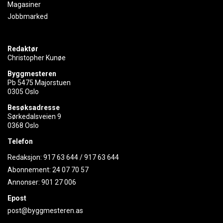
Magasiner
Jobbmarked
Redaktør
Christopher Kunøe
Byggmesteren
Pb 5475 Majorstuen
0305 Oslo
Besøksadresse
Sørkedalsveien 9
0368 Oslo
Telefon
Redaksjon:
917 63 644
/
917 63 644
Abonnement:
24 07 70 57
Annonser:
901 27 006
Epost
post@byggmesteren.as