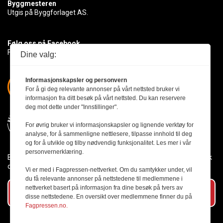
Byggmesteren
Utgis på Byggforlaget AS.
Følg oss på Facebook
Få med deg det siste innen byggebransjen
Dine valg:
Informasjonskapsler og personvern
For å gi deg relevante annonser på vårt nettsted bruker vi
informasjon fra ditt besøk på vårt nettsted. Du kan reservere
deg mot dette under "Innstillinger".
For øvrig bruker vi informasjonskapsler og lignende verktøy for
analyse, for å sammenligne nettlesere, tilpasse innhold til deg
og for å utvikle og tilby nødvendig funksjonalitet. Les mer i vår
personvernerklæring.
Byggmesteren følger Vær Varsom-plakaten og presseetikken slik
den er nedfelt i Redaktørplakaten.
Vi er med i Fagpressen-nettverket. Om du samtykker under, vil
du få relevante annonser på nettstedene til medlemmene i
nettverket basert på informasjon fra dine besøk på tvers av
Abonner på vårt nyhetsbrev
disse nettstedene. En oversikt over medlemmene finner du på
Fagpressen.no.