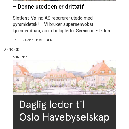
– Denne utedoen er drittøff
Slettens Vøling AS reparerer utedo med
pyramidetak! – Vi bruker supersenvokst
kjernevedfuru, sier daglig leder Sveinung Sletten.
15 Jul 2026
•
TØMREREN