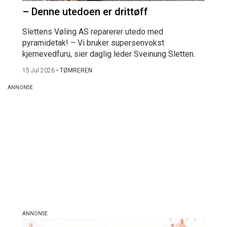
– Denne utedoen er drittøff
Slettens Vøling AS reparerer utedo med
pyramidetak! – Vi bruker supersenvokst
kjernevedfuru, sier daglig leder Sveinung Sletten.
15 Jul 2026
•
TØMREREN