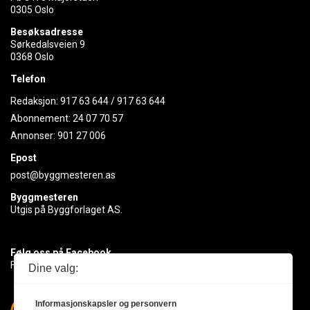
0305 Oslo
Besøksadresse
Sørkedalsveien 9
0368 Oslo
Telefon
Redaksjon:
917 63 644
/
917 63 644
Abonnement:
24 07 70 57
Annonser:
901 27 006
Epost
post@byggmesteren.as
Byggmesteren
Utgis på Byggforlaget AS.
Følg oss på Facebook
Få med deg det siste innen byggebransjen
Dine valg:
Informasjonskapsler og personvern