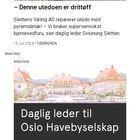
– Denne utedoen er drittøff
Slettens Vøling AS reparerer utedo med
pyramidetak! – Vi bruker supersenvokst
kjernevedfuru, sier daglig leder Sveinung Sletten.
15 Jul 2026
•
TØMREREN