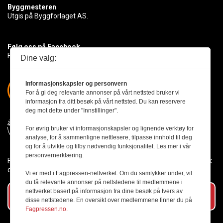
Byggmesteren
Utgis på Byggforlaget AS.
Følg oss på Facebook
Få med deg det siste innen byggebransjen
Dine valg:
Informasjonskapsler og personvern
For å gi deg relevante annonser på vårt nettsted bruker vi
informasjon fra ditt besøk på vårt nettsted. Du kan reservere
deg mot dette under "Innstillinger".
For øvrig bruker vi informasjonskapsler og lignende verktøy for
analyse, for å sammenligne nettlesere, tilpasse innhold til deg
og for å utvikle og tilby nødvendig funksjonalitet. Les mer i vår
personvernerklæring.
Byggmesteren følger Vær Varsom-plakaten og presseetikken slik
den er nedfelt i Redaktørplakaten.
Vi er med i Fagpressen-nettverket. Om du samtykker under, vil
du få relevante annonser på nettstedene til medlemmene i
nettverket basert på informasjon fra dine besøk på tvers av
Abonner på vårt nyhetsbrev
disse nettstedene. En oversikt over medlemmene finner du på
Fagpressen.no.