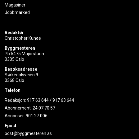
Magasiner
Jobbmarked
Redaktør
Christopher Kunøe
Byggmesteren
Pb 5475 Majorstuen
0305 Oslo
Besøksadresse
Sørkedalsveien 9
0368 Oslo
Telefon
Redaksjon:
917 63 644
/
917 63 644
Abonnement:
24 07 70 57
Annonser:
901 27 006
Epost
post@byggmesteren.as