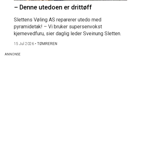
– Denne utedoen er drittøff
Slettens Vøling AS reparerer utedo med
pyramidetak! – Vi bruker supersenvokst
kjernevedfuru, sier daglig leder Sveinung Sletten.
15 Jul 2026
•
TØMREREN