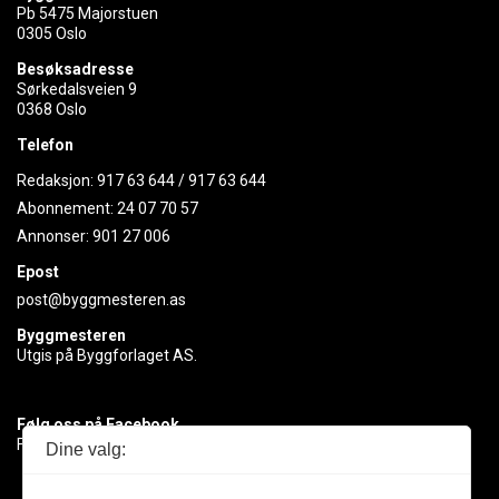
Pb 5475 Majorstuen
0305 Oslo
Besøksadresse
Sørkedalsveien 9
0368 Oslo
Telefon
Redaksjon:
917 63 644
/
917 63 644
Abonnement:
24 07 70 57
Annonser:
901 27 006
Epost
post@byggmesteren.as
Byggmesteren
Utgis på Byggforlaget AS.
Følg oss på Facebook
Få med deg det siste innen byggebransjen
Dine valg: