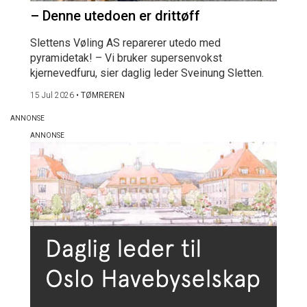
– Denne utedoen er drittøff
Slettens Vøling AS reparerer utedo med
pyramidetak! – Vi bruker supersenvokst
kjernevedfuru, sier daglig leder Sveinung Sletten.
15 Jul 2026
•
TØMREREN