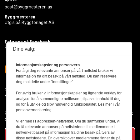
post@byggmesteren.as
Byggmesteren
Utgis på Byggforlaget AS.
Følg oss på Facebook
Få med deg det siste innen byggebransjen
Dine valg:
Informasjonskapsler og personvern
For å gi deg relevante annonser på vårt nettsted bruker vi
informasjon fra ditt besøk på vårt nettsted. Du kan reservere
deg mot dette under "Innstillinger".
For øvrig bruker vi informasjonskapsler og lignende verktøy for
analyse, for å sammenligne nettlesere, tilpasse innhold til deg
og for å utvikle og tilby nødvendig funksjonalitet. Les mer i vår
personvernerklæring.
Byggmesteren følger Vær Varsom-plakaten og presseetikken slik
den er nedfelt i Redaktørplakaten.
Vi er med i Fagpressen-nettverket. Om du samtykker under, vil
du få relevante annonser på nettstedene til medlemmene i
nettverket basert på informasjon fra dine besøk på tvers av
Abonner på vårt nyhetsbrev
disse nettstedene. En oversikt over medlemmene finner du på