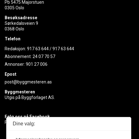
Pb 5475 Majorstuen
0305 Oslo
Besøksadresse
Sørkedalsveien 9
0368 Oslo
Telefon
Redaksjon:
917 63 644
/
917 63 644
Abonnement:
24 07 70 57
Annonser:
901 27 006
Epost
post@byggmesteren.as
Byggmesteren
Utgis på Byggforlaget AS.
Følg oss på Facebook
Få med deg det siste innen byggebransjen
Dine valg: