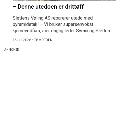
– Denne utedoen er drittøff
Slettens Vøling AS reparerer utedo med
pyramidetak! – Vi bruker supersenvokst
kjernevedfuru, sier daglig leder Sveinung Sletten.
15 Jul 2026
•
TØMREREN