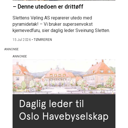
– Denne utedoen er drittøff
Slettens Vøling AS reparerer utedo med
pyramidetak! – Vi bruker supersenvokst
kjernevedfuru, sier daglig leder Sveinung Sletten.
15 Jul 2026
•
TØMREREN