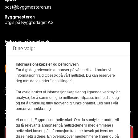
post@byggmesteren.as
Byggmesteren
Utgis på Byggforlaget AS.
Følg oss på Facebook
Få med deg det siste innen byggebransjen
Dine valg:
Informasjonskapsler og personvern
For å gi deg relevante annonser på vårt nettsted bruker vi
informasjon fra ditt besøk på vårt nettsted. Du kan reservere
deg mot dette under "Innstillinger".
For øvrig bruker vi informasjonskapsler og lignende verktøy for
analyse, for å sammenligne nettlesere, tilpasse innhold til deg
og for å utvikle og tilby nødvendig funksjonalitet. Les mer i vår
personvernerklæring.
Byggmesteren følger Vær Varsom-plakaten og presseetikken slik
den er nedfelt i Redaktørplakaten.
Vi er med i Fagpressen-nettverket. Om du samtykker under, vil
du få relevante annonser på nettstedene til medlemmene i
nettverket basert på informasjon fra dine besøk på tvers av
Abonner på vårt nyhetsbrev
disse nettstedene. En oversikt over medlemmene finner du på