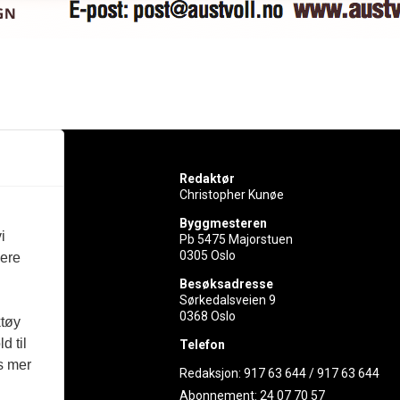
Redaktør
Christopher Kunøe
Byggmesteren
i
Pb 5475 Majorstuen
0305 Oslo
vere
rer
Besøksadresse
Sørkedalsveien 9
ed
0368 Oslo
ktøy
d til
Telefon
es mer
Redaksjon:
917 63 644
/
917 63 644
Abonnement:
24 07 70 57