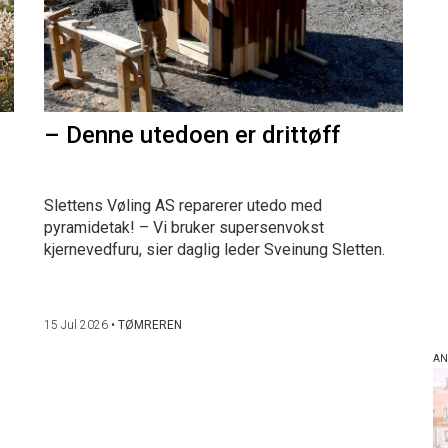
– Denne utedoen er drittøff
Slettens Vøling AS reparerer utedo med
pyramidetak! – Vi bruker supersenvokst
kjernevedfuru, sier daglig leder Sveinung Sletten.
15 Jul 2026
•
TØMREREN