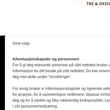
Dine valg:
Abonner
Nyheter
Tømreren
Informasjonskapsler og personvern
Reportasje
For å gi deg relevante annonser på vårt nettsted bruker v
Produkter
informasjon fra ditt besøk på vårt nettsted. Du kan reser
Kommenta
deg mot dette under "Innstillinger".
Magasiner
Jobbmark
For øvrig bruker vi informasjonskapsler og lignende ver
for analyse, for å sammenligne nettlesere, tilpasse innhol
deg og for å utvikle og tilby nødvendig funksjonalitet. L
i vår personvernerklæring.