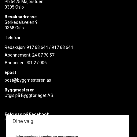
Pb 5475 Majorstuen
0305 Oslo
Besøksadresse
Sørkedalsveien 9
0368 Oslo
Telefon
Redaksjon:
917 63 644
/
917 63 644
Abonnement:
24 07 70 57
Annonser:
901 27 006
Epost
post@byggmesteren.as
Byggmesteren
Utgis på Byggforlaget AS.
Følg oss på Facebook
Få med deg det siste innen byggebransjen
Dine valg: