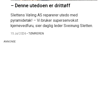
– Denne utedoen er drittøff
Slettens Vøling AS reparerer utedo med
pyramidetak! – Vi bruker supersenvokst
kjernevedfuru, sier daglig leder Sveinung Sletten.
15 Jul 2026
•
TØMREREN