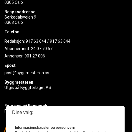
0305 Oslo
Besøksadresse
Sørkedalsveien 9
0368 Oslo
Telefon
Redaksjon:
917 63 644
/
917 63 644
Abonnement:
24 07 70 57
Annonser:
901 27 006
Epost
post@byggmesteren.as
Byggmesteren
Utgis på Byggforlaget AS.
Følg oss på Facebook
Få med deg det siste innen byggebransjen
Dine valg:
Informasjonskapsler og personvern