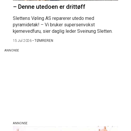
– Denne utedoen er drittøff
Slettens Vøling AS reparerer utedo med
pyramidetak! – Vi bruker supersenvokst
kjernevedfuru, sier daglig leder Sveinung Sletten.
15 Jul 2026
•
TØMREREN