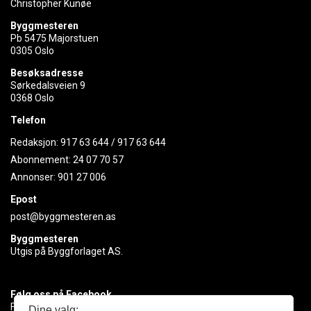
Christopher Kunøe
Byggmesteren
Pb 5475 Majorstuen
0305 Oslo
Besøksadresse
Sørkedalsveien 9
0368 Oslo
Telefon
Redaksjon:
917 63 644
/
917 63 644
Abonnement:
24 07 70 57
Annonser:
901 27 006
Epost
post@byggmesteren.as
Byggmesteren
Utgis på Byggforlaget AS.
Følg oss på Facebook
Få med deg det siste innen byggebransjen
Dine valg: