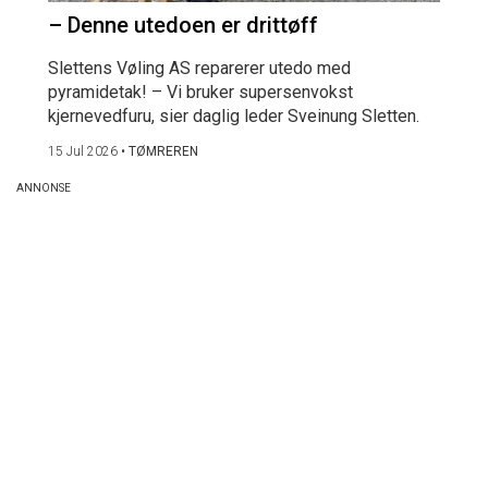
– Denne utedoen er drittøff
Slettens Vøling AS reparerer utedo med
pyramidetak! – Vi bruker supersenvokst
kjernevedfuru, sier daglig leder Sveinung Sletten.
15 Jul 2026
•
TØMREREN