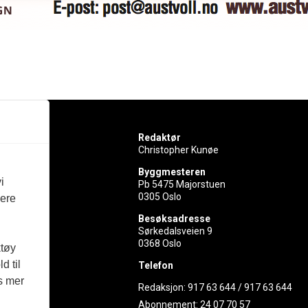
Redaktør
Christopher Kunøe
Byggmesteren
i
Pb 5475 Majorstuen
0305 Oslo
vere
rer
Besøksadresse
Sørkedalsveien 9
ed
0368 Oslo
ktøy
d til
Telefon
es mer
Redaksjon:
917 63 644
/
917 63 644
Abonnement:
24 07 70 57