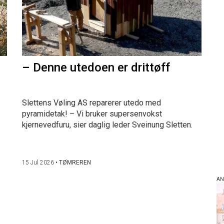
– Denne utedoen er drittøff
Slettens Vøling AS reparerer utedo med
pyramidetak! – Vi bruker supersenvokst
kjernevedfuru, sier daglig leder Sveinung Sletten.
15 Jul 2026
•
TØMREREN