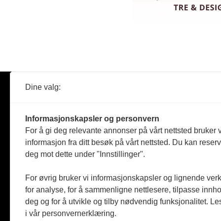
Dine valg:
Abonner
Nyheter
Tømreren
Informasjonskapsler og personvern
Reportasje
For å gi deg relevante annonser på vårt nettsted bruker v
Produkter
informasjon fra ditt besøk på vårt nettsted. Du kan reser
Kommenta
deg mot dette under "Innstillinger".
Magasiner
Jobbmark
For øvrig bruker vi informasjonskapsler og lignende ver
for analyse, for å sammenligne nettlesere, tilpasse innhol
deg og for å utvikle og tilby nødvendig funksjonalitet. L
i vår personvernerklæring.