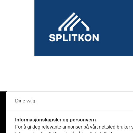
Dine valg:
Abonner
Nyheter
Tømreren
Informasjonskapsler og personvern
Reportasje
For å gi deg relevante annonser på vårt nettsted bruker v
Produkter