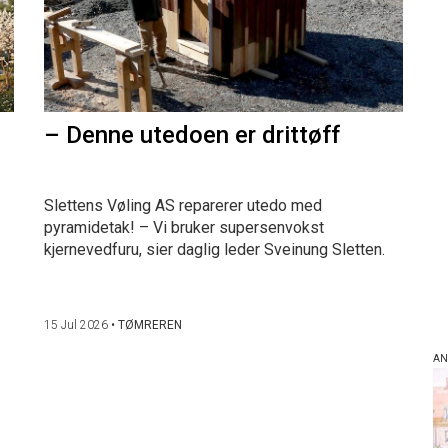
– Denne utedoen er drittøff
Slettens Vøling AS reparerer utedo med
pyramidetak! – Vi bruker supersenvokst
kjernevedfuru, sier daglig leder Sveinung Sletten.
15 Jul 2026
•
TØMREREN