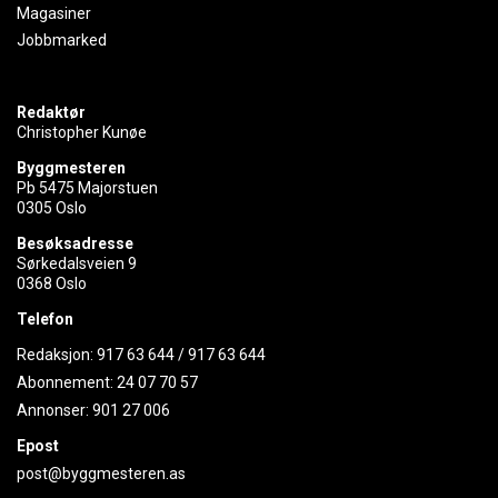
Magasiner
Jobbmarked
Redaktør
Christopher Kunøe
Byggmesteren
Pb 5475 Majorstuen
0305 Oslo
Besøksadresse
Sørkedalsveien 9
0368 Oslo
Telefon
Redaksjon:
917 63 644
/
917 63 644
Abonnement:
24 07 70 57
Annonser:
901 27 006
Epost
post@byggmesteren.as