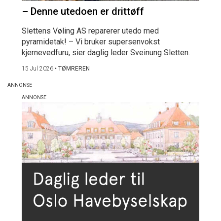
– Denne utedoen er drittøff
Slettens Vøling AS reparerer utedo med
pyramidetak! – Vi bruker supersenvokst
kjernevedfuru, sier daglig leder Sveinung Sletten.
15 Jul 2026
•
TØMREREN