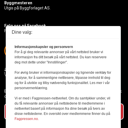
Byggmesteren
Utgis på Byggforlaget AS.
Følg oss på Facebook
Få med deg det siste innen byggebransjen
Dine valg:
Informasjonskapsler og personvern
For å gi deg relevante annonser på vårt nettsted bruker vi
informasjon fra ditt besøk på vårt nettsted. Du kan reservere
deg mot dette under "Innstillinger".
For øvrig bruker vi informasjonskapsler og lignende verktøy for
analyse, for å sammenligne nettlesere, tilpasse innhold til deg
og for å utvikle og tilby nødvendig funksjonalitet. Les mer i vår
personvernerklæring.
Byggmesteren følger Vær Varsom-plakaten og presseetikken slik
den er nedfelt i Redaktørplakaten.
Vi er med i Fagpressen-nettverket. Om du samtykker under, vil
du få relevante annonser på nettstedene til medlemmene i
nettverket basert på informasjon fra dine besøk på tvers av
Abonner på vårt nyhetsbrev
disse nettstedene. En oversikt over medlemmene finner du på
Fagpressen.no.