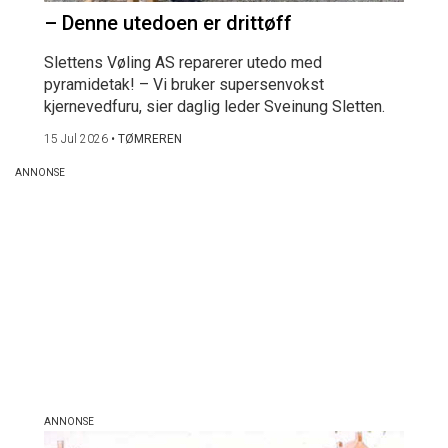
– Denne utedoen er drittøff
Slettens Vøling AS reparerer utedo med
pyramidetak! – Vi bruker supersenvokst
kjernevedfuru, sier daglig leder Sveinung Sletten.
15 Jul 2026
•
TØMREREN