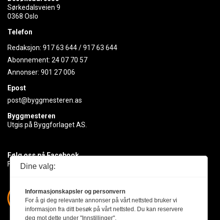
Sørkedalsveien 9
0368 Oslo
Telefon
Redaksjon:
917 63 644
/
917 63 644
Abonnement:
24 07 70 57
Annonser:
901 27 006
Epost
post@byggmesteren.as
Byggmesteren
Utgis på Byggforlaget AS.
Følg oss på Facebook
Få med deg det siste innen byggebransjen
Dine valg:
Informasjonskapsler og personvern
For å gi deg relevante annonser på vårt nettsted bruker vi
informasjon fra ditt besøk på vårt nettsted. Du kan reservere
deg mot dette under "Innstillinger".