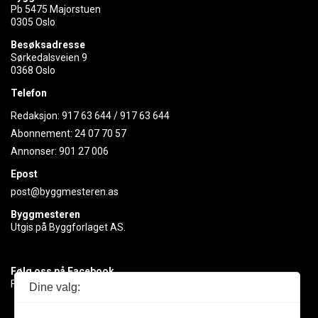
Pb 5475 Majorstuen
0305 Oslo
Besøksadresse
Sørkedalsveien 9
0368 Oslo
Telefon
Redaksjon:
917 63 644
/
917 63 644
Abonnement:
24 07 70 57
Annonser:
901 27 006
Epost
post@byggmesteren.as
Byggmesteren
Utgis på Byggforlaget AS.
Følg oss på Facebook
Få med deg det siste innen byggebransjen
Dine valg: