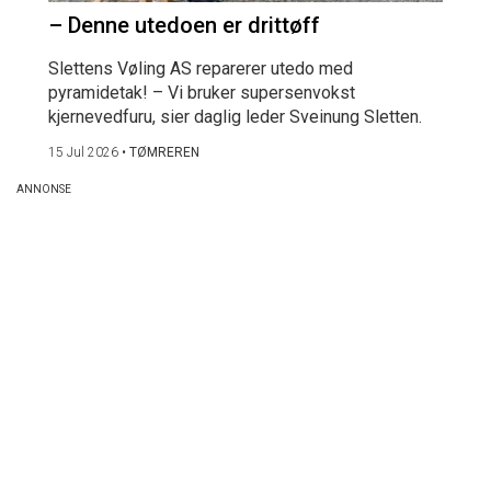
– Denne utedoen er drittøff
Slettens Vøling AS reparerer utedo med
pyramidetak! – Vi bruker supersenvokst
kjernevedfuru, sier daglig leder Sveinung Sletten.
15 Jul 2026
•
TØMREREN