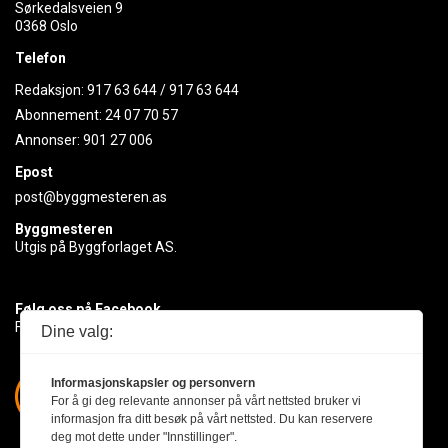
Sørkedalsveien 9
0368 Oslo
Telefon
Redaksjon:
917 63 644
/
917 63 644
Abonnement:
24 07 70 57
Annonser:
901 27 006
Epost
post@byggmesteren.as
Byggmesteren
Utgis på Byggforlaget AS.
Følg oss på Facebook
Få med deg det siste innen byggebransjen
Dine valg:
Informasjonskapsler og personvern
For å gi deg relevante annonser på vårt nettsted bruker vi
informasjon fra ditt besøk på vårt nettsted. Du kan reservere
deg mot dette under "Innstillinger".