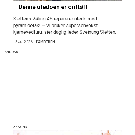
– Denne utedoen er drittøff
Slettens Vøling AS reparerer utedo med
pyramidetak! – Vi bruker supersenvokst
kjernevedfuru, sier daglig leder Sveinung Sletten.
15 Jul 2026
•
TØMREREN