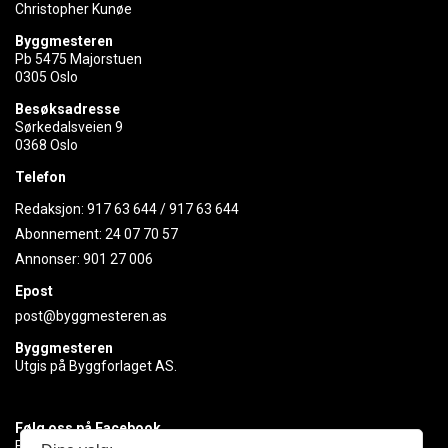
Christopher Kunøe
Byggmesteren
Pb 5475 Majorstuen
0305 Oslo
Besøksadresse
Sørkedalsveien 9
0368 Oslo
Telefon
Redaksjon:
917 63 644
/
917 63 644
Abonnement:
24 07 70 57
Annonser:
901 27 006
Epost
post@byggmesteren.as
Byggmesteren
Utgis på Byggforlaget AS.
Følg oss på Facebook
Få med deg det siste innen byggebransjen