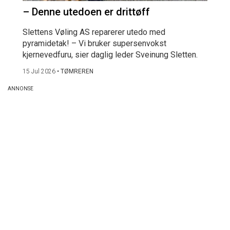
– Denne utedoen er drittøff
Slettens Vøling AS reparerer utedo med
pyramidetak! – Vi bruker supersenvokst
kjernevedfuru, sier daglig leder Sveinung Sletten.
15 Jul 2026
•
TØMREREN