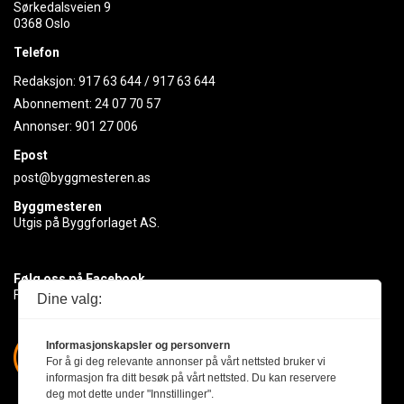
Sørkedalsveien 9
0368 Oslo
Telefon
Redaksjon:
917 63 644
/
917 63 644
Abonnement:
24 07 70 57
Annonser:
901 27 006
Epost
post@byggmesteren.as
Byggmesteren
Utgis på Byggforlaget AS.
Følg oss på Facebook
Få med deg det siste innen byggebransjen
Dine valg:
Informasjonskapsler og personvern
For å gi deg relevante annonser på vårt nettsted bruker vi
informasjon fra ditt besøk på vårt nettsted. Du kan reservere
deg mot dette under "Innstillinger".