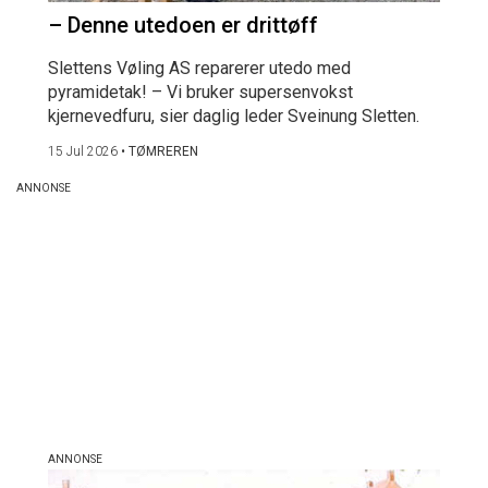
– Denne utedoen er drittøff
Slettens Vøling AS reparerer utedo med
pyramidetak! – Vi bruker supersenvokst
kjernevedfuru, sier daglig leder Sveinung Sletten.
15 Jul 2026
•
TØMREREN