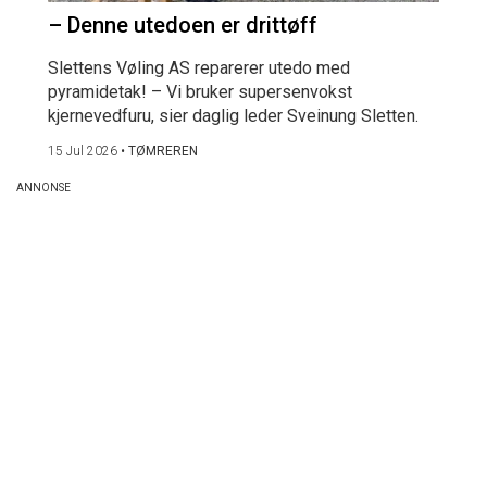
– Denne utedoen er drittøff
Slettens Vøling AS reparerer utedo med
pyramidetak! – Vi bruker supersenvokst
kjernevedfuru, sier daglig leder Sveinung Sletten.
15 Jul 2026
•
TØMREREN