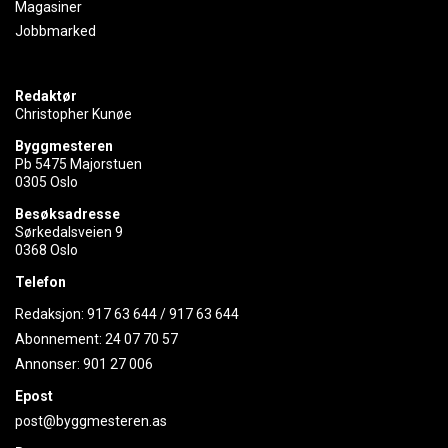
Magasiner
Jobbmarked
Redaktør
Christopher Kunøe
Byggmesteren
Pb 5475 Majorstuen
0305 Oslo
Besøksadresse
Sørkedalsveien 9
0368 Oslo
Telefon
Redaksjon:
917 63 644
/
917 63 644
Abonnement:
24 07 70 57
Annonser:
901 27 006
Epost
post@byggmesteren.as