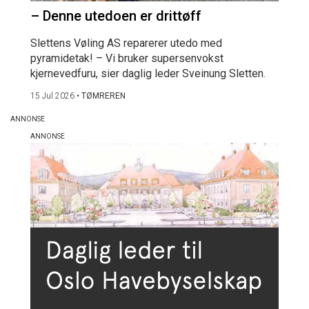
– Denne utedoen er drittøff
Slettens Vøling AS reparerer utedo med
pyramidetak! – Vi bruker supersenvokst
kjernevedfuru, sier daglig leder Sveinung Sletten.
15 Jul 2026
•
TØMREREN