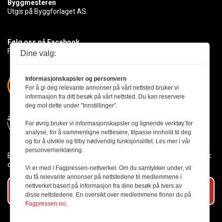
Byggmesteren
Utgis på Byggforlaget AS.
Følg oss på Facebook
Få med deg det siste innen byggebransjen
Dine valg:
Informasjonskapsler og personvern
For å gi deg relevante annonser på vårt nettsted bruker vi
informasjon fra ditt besøk på vårt nettsted. Du kan reservere
deg mot dette under "Innstillinger".
For øvrig bruker vi informasjonskapsler og lignende verktøy for
analyse, for å sammenligne nettlesere, tilpasse innhold til deg
og for å utvikle og tilby nødvendig funksjonalitet. Les mer i vår
personvernerklæring.
Byggmesteren følger Vær Varsom-plakaten og presseetikken slik
den er nedfelt i Redaktørplakaten.
Vi er med i Fagpressen-nettverket. Om du samtykker under, vil
du få relevante annonser på nettstedene til medlemmene i
nettverket basert på informasjon fra dine besøk på tvers av
Abonner på vårt nyhetsbrev
disse nettstedene. En oversikt over medlemmene finner du på
Fagpressen.no.