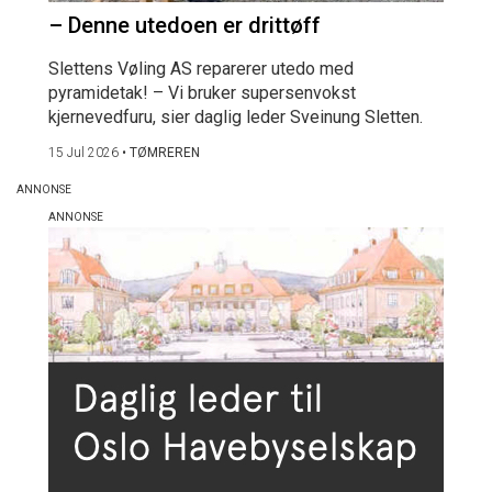
– Denne utedoen er drittøff
Slettens Vøling AS reparerer utedo med
pyramidetak! – Vi bruker supersenvokst
kjernevedfuru, sier daglig leder Sveinung Sletten.
15 Jul 2026
•
TØMREREN