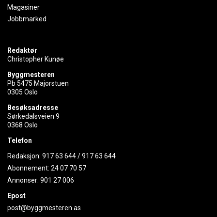
Magasiner
Jobbmarked
Redaktør
Christopher Kunøe
Byggmesteren
Pb 5475 Majorstuen
0305 Oslo
Besøksadresse
Sørkedalsveien 9
0368 Oslo
Telefon
Redaksjon:
917 63 644
/
917 63 644
Abonnement:
24 07 70 57
Annonser:
901 27 006
Epost
post@byggmesteren.as