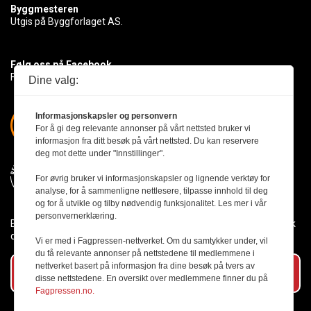
Byggmesteren
Utgis på Byggforlaget AS.
Følg oss på Facebook
Få med deg det siste innen byggebransjen
Dine valg:
Informasjonskapsler og personvern
For å gi deg relevante annonser på vårt nettsted bruker vi
informasjon fra ditt besøk på vårt nettsted. Du kan reservere
deg mot dette under "Innstillinger".
For øvrig bruker vi informasjonskapsler og lignende verktøy for
analyse, for å sammenligne nettlesere, tilpasse innhold til deg
og for å utvikle og tilby nødvendig funksjonalitet. Les mer i vår
personvernerklæring.
Byggmesteren følger Vær Varsom-plakaten og presseetikken slik
den er nedfelt i Redaktørplakaten.
Vi er med i Fagpressen-nettverket. Om du samtykker under, vil
du få relevante annonser på nettstedene til medlemmene i
nettverket basert på informasjon fra dine besøk på tvers av
Abonner på vårt nyhetsbrev
disse nettstedene. En oversikt over medlemmene finner du på
Fagpressen.no.