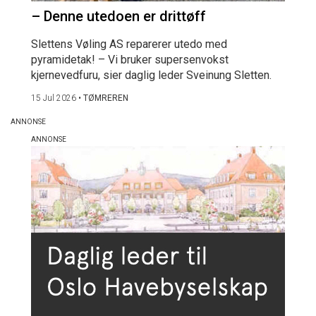
– Denne utedoen er drittøff
Slettens Vøling AS reparerer utedo med
pyramidetak! – Vi bruker supersenvokst
kjernevedfuru, sier daglig leder Sveinung Sletten.
15 Jul 2026
•
TØMREREN