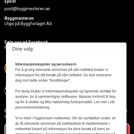
Epost
post@byggmesteren.as
Byggmesteren
Utgis på Byggforlaget AS.
Følg oss på Facebook
Få med deg det siste innen byggebransjen
Dine valg:
Informasjonskapsler og personvern
For å gi deg relevante annonser på vårt nettsted bruker vi
informasjon fra ditt besøk på vårt nettsted. Du kan reservere
deg mot dette under "Innstillinger".
For øvrig bruker vi informasjonskapsler og lignende verktøy for
analyse, for å sammenligne nettlesere, tilpasse innhold til deg
og for å utvikle og tilby nødvendig funksjonalitet. Les mer i vår
personvernerklæring.
Byggmesteren følger Vær Varsom-plakaten og presseetikken slik
den er nedfelt i Redaktørplakaten.
Vi er med i Fagpressen-nettverket. Om du samtykker under, vil
du få relevante annonser på nettstedene til medlemmene i
nettverket basert på informasjon fra dine besøk på tvers av
Abonner på vårt nyhetsbrev