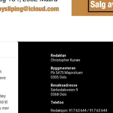
Redaktør
Christopher Kunøe
Byggmesteren
i
Pb 5475 Majorstuen
0305 Oslo
vere
rer
Besøksadresse
Sørkedalsveien 9
ed
0368 Oslo
ktøy
d til
Telefon
es mer
Redaksjon:
917 63 644
/
917 63 644