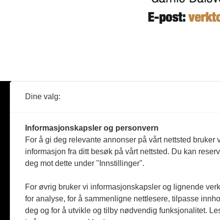
Dine valg:
Abonner
Nyheter
Tømreren
Informasjonskapsler og personvern
Reportasje
For å gi deg relevante annonser på vårt nettsted bruker v
Produkter
informasjon fra ditt besøk på vårt nettsted. Du kan reser
Kommenta
deg mot dette under "Innstillinger".
Magasiner
Jobbmark
For øvrig bruker vi informasjonskapsler og lignende ver
for analyse, for å sammenligne nettlesere, tilpasse innhol
deg og for å utvikle og tilby nødvendig funksjonalitet. L