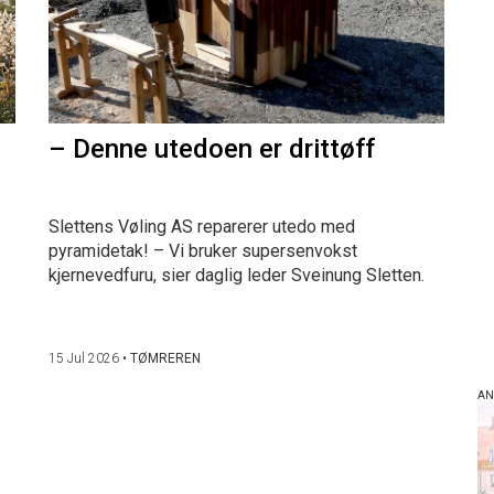
– Denne utedoen er drittøff
Slettens Vøling AS reparerer utedo med
pyramidetak! – Vi bruker supersenvokst
kjernevedfuru, sier daglig leder Sveinung Sletten.
15 Jul 2026
•
TØMREREN