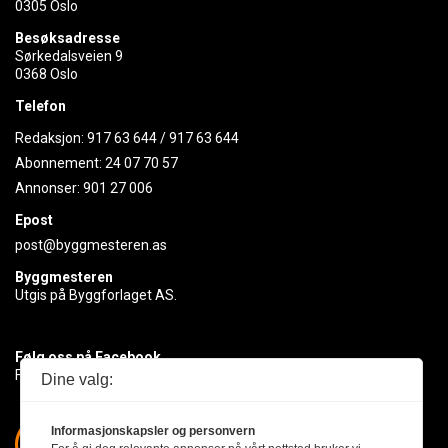
0305 Oslo
Besøksadresse
Sørkedalsveien 9
0368 Oslo
Telefon
Redaksjon:
917 63 644
/
917 63 644
Abonnement:
24 07 70 57
Annonser:
901 27 006
Epost
post@byggmesteren.as
Byggmesteren
Utgis på Byggforlaget AS.
Følg oss på Facebook
Få med deg det siste innen byggebransjen
Dine valg:
Informasjonskapsler og personvern