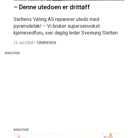
– Denne utedoen er drittøff
Slettens Vøling AS reparerer utedo med
pyramidetak! – Vi bruker supersenvokst
kjernevedfuru, sier daglig leder Sveinung Sletten.
15 Jul 2026
•
TØMREREN