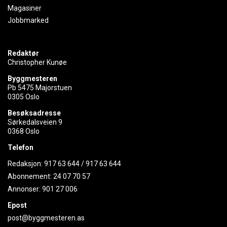
Magasiner
Jobbmarked
Redaktør
Christopher Kunøe
Byggmesteren
Pb 5475 Majorstuen
0305 Oslo
Besøksadresse
Sørkedalsveien 9
0368 Oslo
Telefon
Redaksjon:
917 63 644
/
917 63 644
Abonnement:
24 07 70 57
Annonser:
901 27 006
Epost
post@byggmesteren.as