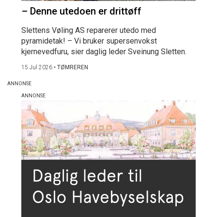
– Denne utedoen er drittøff
Slettens Vøling AS reparerer utedo med
pyramidetak! – Vi bruker supersenvokst
kjernevedfuru, sier daglig leder Sveinung Sletten.
15 Jul 2026
•
TØMREREN