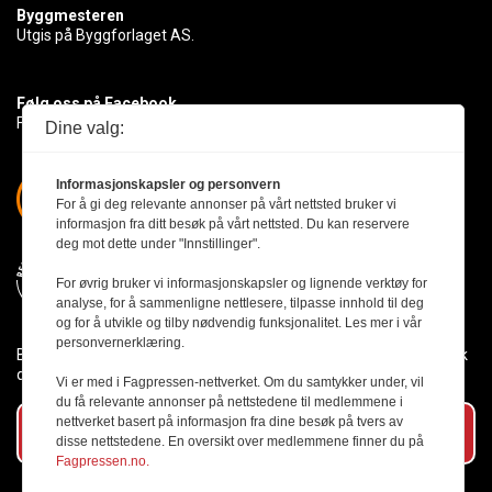
Byggmesteren
Utgis på Byggforlaget AS.
Følg oss på Facebook
Få med deg det siste innen byggebransjen
Dine valg:
Informasjonskapsler og personvern
For å gi deg relevante annonser på vårt nettsted bruker vi
informasjon fra ditt besøk på vårt nettsted. Du kan reservere
deg mot dette under "Innstillinger".
For øvrig bruker vi informasjonskapsler og lignende verktøy for
analyse, for å sammenligne nettlesere, tilpasse innhold til deg
og for å utvikle og tilby nødvendig funksjonalitet. Les mer i vår
personvernerklæring.
Byggmesteren følger Vær Varsom-plakaten og presseetikken slik
den er nedfelt i Redaktørplakaten.
Vi er med i Fagpressen-nettverket. Om du samtykker under, vil
du få relevante annonser på nettstedene til medlemmene i
nettverket basert på informasjon fra dine besøk på tvers av
Abonner på vårt nyhetsbrev
disse nettstedene. En oversikt over medlemmene finner du på
Fagpressen.no.