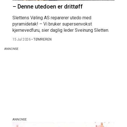
– Denne utedoen er drittøff
Slettens Vøling AS reparerer utedo med
pyramidetak! – Vi bruker supersenvokst
kjernevedfuru, sier daglig leder Sveinung Sletten.
15 Jul 2026
•
TØMREREN