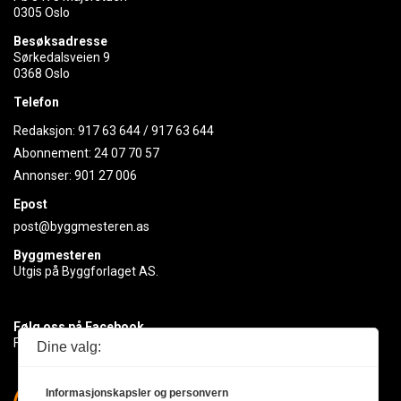
0305 Oslo
Besøksadresse
Sørkedalsveien 9
0368 Oslo
Telefon
Redaksjon:
917 63 644
/
917 63 644
Abonnement:
24 07 70 57
Annonser:
901 27 006
Epost
post@byggmesteren.as
Byggmesteren
Utgis på Byggforlaget AS.
Følg oss på Facebook
Få med deg det siste innen byggebransjen
Dine valg:
Informasjonskapsler og personvern