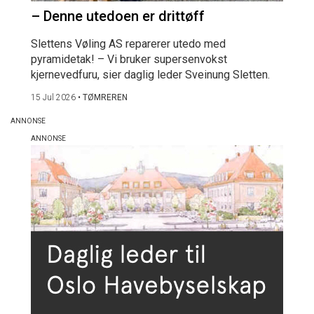
– Denne utedoen er drittøff
Slettens Vøling AS reparerer utedo med
pyramidetak! – Vi bruker supersenvokst
kjernevedfuru, sier daglig leder Sveinung Sletten.
15 Jul 2026
•
TØMREREN