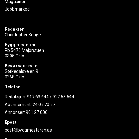
Magasiner
Jobbmarked
Redaktør
Christopher Kunøe
Byggmesteren
Pb 5475 Majorstuen
0305 Oslo
Besøksadresse
Sørkedalsveien 9
0368 Oslo
Telefon
Redaksjon:
917 63 644
/
917 63 644
Abonnement:
24 07 70 57
Annonser:
901 27 006
Epost
post@byggmesteren.as