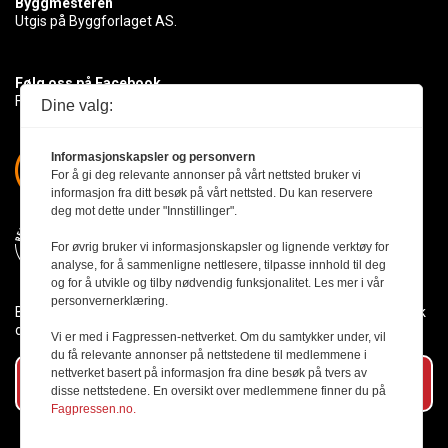
Byggmesteren
Utgis på Byggforlaget AS.
Følg oss på Facebook
Få med deg det siste innen byggebransjen
Dine valg:
Informasjonskapsler og personvern
For å gi deg relevante annonser på vårt nettsted bruker vi
informasjon fra ditt besøk på vårt nettsted. Du kan reservere
deg mot dette under "Innstillinger".
For øvrig bruker vi informasjonskapsler og lignende verktøy for
analyse, for å sammenligne nettlesere, tilpasse innhold til deg
og for å utvikle og tilby nødvendig funksjonalitet. Les mer i vår
personvernerklæring.
Byggmesteren følger Vær Varsom-plakaten og presseetikken slik
den er nedfelt i Redaktørplakaten.
Vi er med i Fagpressen-nettverket. Om du samtykker under, vil
du få relevante annonser på nettstedene til medlemmene i
nettverket basert på informasjon fra dine besøk på tvers av
Abonner på vårt nyhetsbrev
disse nettstedene. En oversikt over medlemmene finner du på
Fagpressen.no.