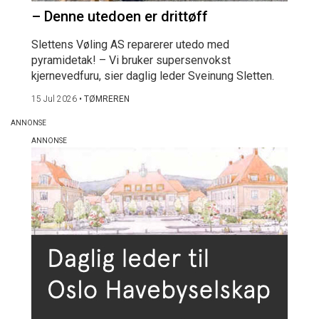
– Denne utedoen er drittøff
Slettens Vøling AS reparerer utedo med
pyramidetak! – Vi bruker supersenvokst
kjernevedfuru, sier daglig leder Sveinung Sletten.
15 Jul 2026
•
TØMREREN