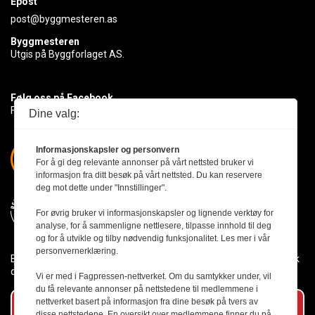
Epost
post@byggmesteren.as
Byggmesteren
Utgis på Byggforlaget AS.
Følg oss på Facebook
Få med deg det siste innen byggebransjen
Dine valg:
Informasjonskapsler og personvern
For å gi deg relevante annonser på vårt nettsted bruker vi
informasjon fra ditt besøk på vårt nettsted. Du kan reservere
deg mot dette under "Innstillinger".
For øvrig bruker vi informasjonskapsler og lignende verktøy for
analyse, for å sammenligne nettlesere, tilpasse innhold til deg
og for å utvikle og tilby nødvendig funksjonalitet. Les mer i vår
personvernerklæring.
Byggmesteren følger Vær Varsom-plakaten og presseetikken slik
den er nedfelt i Redaktørplakaten.
Vi er med i Fagpressen-nettverket. Om du samtykker under, vil
du få relevante annonser på nettstedene til medlemmene i
nettverket basert på informasjon fra dine besøk på tvers av
Abonner på vårt nyhetsbrev
disse nettstedene. En oversikt over medlemmene finner du på