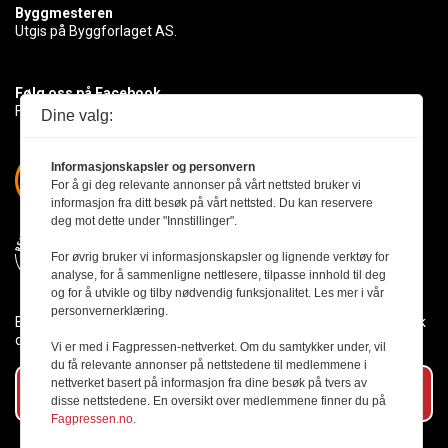
Byggmesteren
Utgis på Byggforlaget AS.
Følg oss på Facebook
Få med deg det siste innen byggebransjen
Dine valg:
Informasjonskapsler og personvern
For å gi deg relevante annonser på vårt nettsted bruker vi
informasjon fra ditt besøk på vårt nettsted. Du kan reservere
deg mot dette under "Innstillinger".
For øvrig bruker vi informasjonskapsler og lignende verktøy for
analyse, for å sammenligne nettlesere, tilpasse innhold til deg
og for å utvikle og tilby nødvendig funksjonalitet. Les mer i vår
personvernerklæring.
Byggmesteren følger Vær Varsom-plakaten og presseetikken slik
den er nedfelt i Redaktørplakaten.
Vi er med i Fagpressen-nettverket. Om du samtykker under, vil
du få relevante annonser på nettstedene til medlemmene i
nettverket basert på informasjon fra dine besøk på tvers av
Abonner på vårt nyhetsbrev
disse nettstedene. En oversikt over medlemmene finner du på
Fagpressen.no.