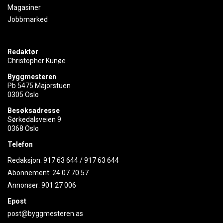
Magasiner
Jobbmarked
Redaktør
Christopher Kunøe
Byggmesteren
Pb 5475 Majorstuen
0305 Oslo
Besøksadresse
Sørkedalsveien 9
0368 Oslo
Telefon
Redaksjon:
917 63 644
/
917 63 644
Abonnement:
24 07 70 57
Annonser:
901 27 006
Epost
post@byggmesteren.as