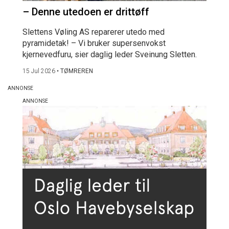
– Denne utedoen er drittøff
Slettens Vøling AS reparerer utedo med
pyramidetak! – Vi bruker supersenvokst
kjernevedfuru, sier daglig leder Sveinung Sletten.
15 Jul 2026
•
TØMREREN