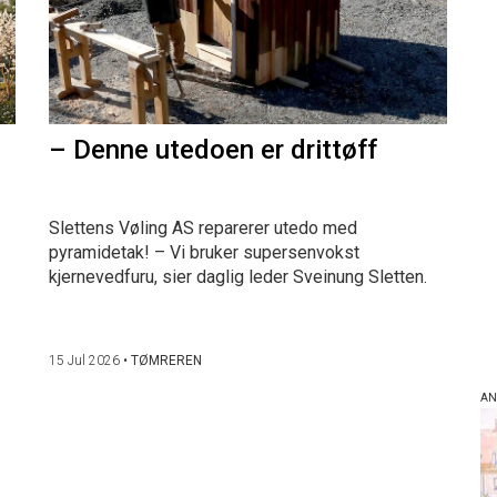
– Denne utedoen er drittøff
Slettens Vøling AS reparerer utedo med
pyramidetak! – Vi bruker supersenvokst
kjernevedfuru, sier daglig leder Sveinung Sletten.
15 Jul 2026
•
TØMREREN