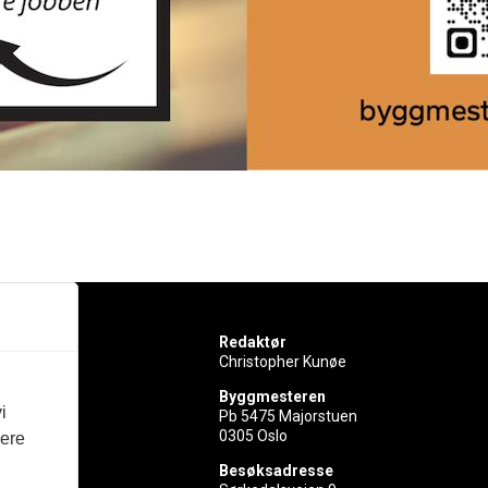
Redaktør
Christopher Kunøe
Byggmesteren
i
Pb 5475 Majorstuen
0305 Oslo
vere
rer
Besøksadresse