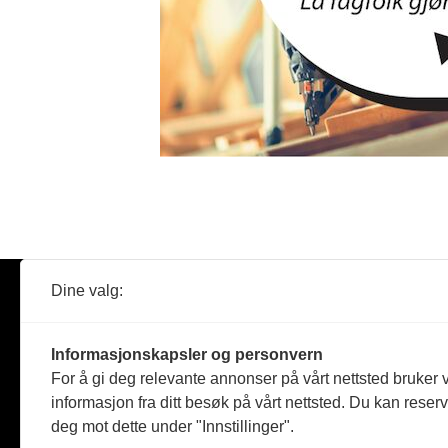
Dine valg:
Abonner
Nyheter
Tømreren
Informasjonskapsler og personvern
Reportasje
For å gi deg relevante annonser på vårt nettsted bruker v
Produkter
informasjon fra ditt besøk på vårt nettsted. Du kan reser
Kommenta
deg mot dette under "Innstillinger".
Magasiner