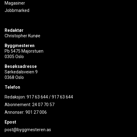
Magasiner
Jobbmarked
Redaktør
Christopher Kunøe
Byggmesteren
Pb 5475 Majorstuen
0305 Oslo
Besøksadresse
Sørkedalsveien 9
0368 Oslo
Telefon
Redaksjon:
917 63 644
/
917 63 644
Abonnement:
24 07 70 57
Annonser:
901 27 006
Epost
post@byggmesteren.as