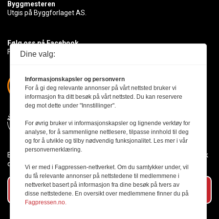
Byggmesteren
Utgis på Byggforlaget AS.
Følg oss på Facebook
Få med deg det siste innen byggebransjen
Dine valg:
Informasjonskapsler og personvern
For å gi deg relevante annonser på vårt nettsted bruker vi
informasjon fra ditt besøk på vårt nettsted. Du kan reservere
deg mot dette under "Innstillinger".
For øvrig bruker vi informasjonskapsler og lignende verktøy for
analyse, for å sammenligne nettlesere, tilpasse innhold til deg
og for å utvikle og tilby nødvendig funksjonalitet. Les mer i vår
personvernerklæring.
Byggmesteren følger Vær Varsom-plakaten og presseetikken slik
den er nedfelt i Redaktørplakaten.
Vi er med i Fagpressen-nettverket. Om du samtykker under, vil
du få relevante annonser på nettstedene til medlemmene i
nettverket basert på informasjon fra dine besøk på tvers av
Abonner på vårt nyhetsbrev
disse nettstedene. En oversikt over medlemmene finner du på
Fagpressen.no.