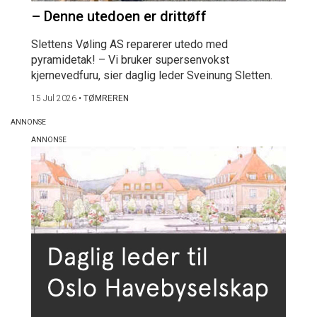
– Denne utedoen er drittøff
Slettens Vøling AS reparerer utedo med
pyramidetak! – Vi bruker supersenvokst
kjernevedfuru, sier daglig leder Sveinung Sletten.
15 Jul 2026
•
TØMREREN