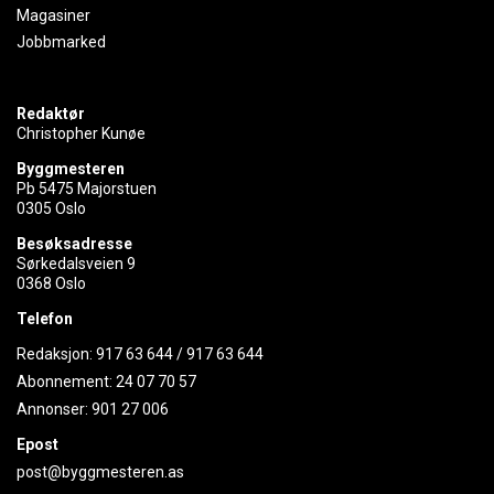
Magasiner
Jobbmarked
Redaktør
Christopher Kunøe
Byggmesteren
Pb 5475 Majorstuen
0305 Oslo
Besøksadresse
Sørkedalsveien 9
0368 Oslo
Telefon
Redaksjon:
917 63 644
/
917 63 644
Abonnement:
24 07 70 57
Annonser:
901 27 006
Epost
post@byggmesteren.as