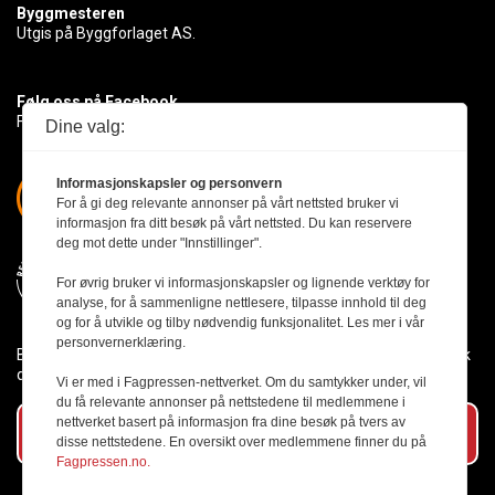
Byggmesteren
Utgis på Byggforlaget AS.
Følg oss på Facebook
Få med deg det siste innen byggebransjen
Dine valg:
Informasjonskapsler og personvern
For å gi deg relevante annonser på vårt nettsted bruker vi
informasjon fra ditt besøk på vårt nettsted. Du kan reservere
deg mot dette under "Innstillinger".
For øvrig bruker vi informasjonskapsler og lignende verktøy for
analyse, for å sammenligne nettlesere, tilpasse innhold til deg
og for å utvikle og tilby nødvendig funksjonalitet. Les mer i vår
personvernerklæring.
Byggmesteren følger Vær Varsom-plakaten og presseetikken slik
den er nedfelt i Redaktørplakaten.
Vi er med i Fagpressen-nettverket. Om du samtykker under, vil
du få relevante annonser på nettstedene til medlemmene i
nettverket basert på informasjon fra dine besøk på tvers av
Abonner på vårt nyhetsbrev
disse nettstedene. En oversikt over medlemmene finner du på
Fagpressen.no.