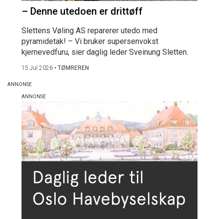
– Denne utedoen er drittøff
Slettens Vøling AS reparerer utedo med
pyramidetak! – Vi bruker supersenvokst
kjernevedfuru, sier daglig leder Sveinung Sletten.
15 Jul 2026
•
TØMREREN