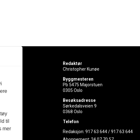
Redaktør
Christopher Kunøe
Byggmesteren
i
Pb 5475 Majorstuen
0305 Oslo
vere
rer
Besøksadresse
Sørkedalsveien 9
ed
0368 Oslo
ktøy
d til
Telefon
es mer
Redaksjon:
917 63 644
/
917 63 644
Abonnement:
24 07 70 57