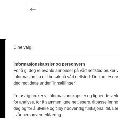
Innleggnavigasjon
Dine valg:
Abonner
Nyheter
Tømreren
Informasjonskapsler og personvern
Reportasje
For å gi deg relevante annonser på vårt nettsted bruker v
Produkter
informasjon fra ditt besøk på vårt nettsted. Du kan reser
Kommenta
deg mot dette under "Innstillinger".
Magasiner
Jobbmark
For øvrig bruker vi informasjonskapsler og lignende ver
for analyse, for å sammenligne nettlesere, tilpasse innhol
deg og for å utvikle og tilby nødvendig funksjonalitet. L
i vår personvernerklæring.