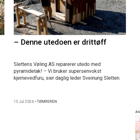
– Denne utedoen er drittøff
Slettens Vøling AS reparerer utedo med
pyramidetak! – Vi bruker supersenvokst
kjernevedfuru, sier daglig leder Sveinung Sletten.
15 Jul 2026
•
TØMREREN