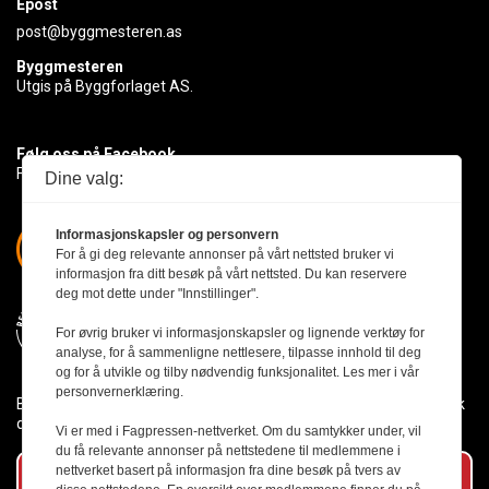
Epost
post@byggmesteren.as
Byggmesteren
Utgis på Byggforlaget AS.
Følg oss på Facebook
Få med deg det siste innen byggebransjen
Dine valg:
Informasjonskapsler og personvern
For å gi deg relevante annonser på vårt nettsted bruker vi
informasjon fra ditt besøk på vårt nettsted. Du kan reservere
deg mot dette under "Innstillinger".
For øvrig bruker vi informasjonskapsler og lignende verktøy for
analyse, for å sammenligne nettlesere, tilpasse innhold til deg
og for å utvikle og tilby nødvendig funksjonalitet. Les mer i vår
personvernerklæring.
Byggmesteren følger Vær Varsom-plakaten og presseetikken slik
den er nedfelt i Redaktørplakaten.
Vi er med i Fagpressen-nettverket. Om du samtykker under, vil
du få relevante annonser på nettstedene til medlemmene i
nettverket basert på informasjon fra dine besøk på tvers av
Abonner på vårt nyhetsbrev