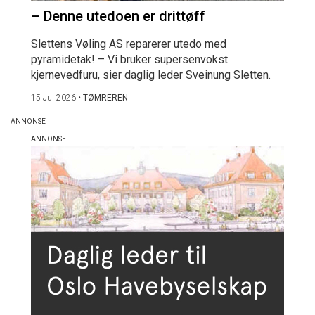
– Denne utedoen er drittøff
Slettens Vøling AS reparerer utedo med
pyramidetak! – Vi bruker supersenvokst
kjernevedfuru, sier daglig leder Sveinung Sletten.
15 Jul 2026
•
TØMREREN