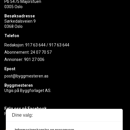
Pb 5475 Majorstuen
0305 Oslo
Besøksadresse
Sørkedalsveien 9
0368 Oslo
Telefon
Redaksjon:
917 63 644
/
917 63 644
Abonnement:
24 07 70 57
Annonser:
901 27 006
Epost
post@byggmesteren.as
Byggmesteren
Utgis på Byggforlaget AS.
Følg oss på Facebook
Få med deg det siste innen byggebransjen
Dine valg: