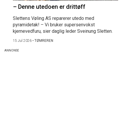
– Denne utedoen er drittøff
Slettens Vøling AS reparerer utedo med
pyramidetak! – Vi bruker supersenvokst
kjernevedfuru, sier daglig leder Sveinung Sletten.
15 Jul 2026
•
TØMREREN