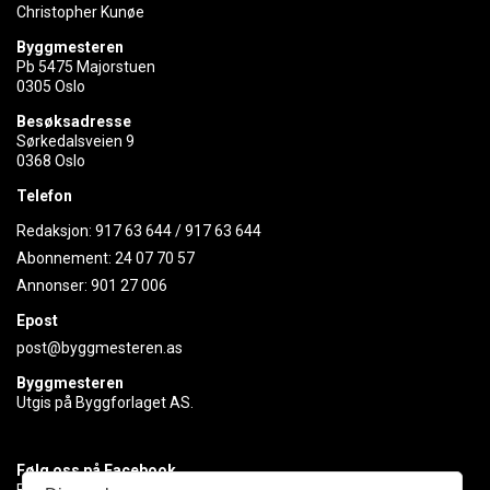
Christopher Kunøe
Byggmesteren
Pb 5475 Majorstuen
0305 Oslo
Besøksadresse
Sørkedalsveien 9
0368 Oslo
Telefon
Redaksjon:
917 63 644
/
917 63 644
Abonnement:
24 07 70 57
Annonser:
901 27 006
Epost
post@byggmesteren.as
Byggmesteren
Utgis på Byggforlaget AS.
Følg oss på Facebook
Få med deg det siste innen byggebransjen