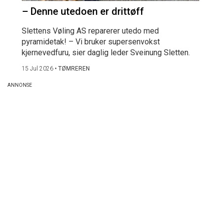
– Denne utedoen er drittøff
Slettens Vøling AS reparerer utedo med
pyramidetak! – Vi bruker supersenvokst
kjernevedfuru, sier daglig leder Sveinung Sletten.
15 Jul 2026
•
TØMREREN