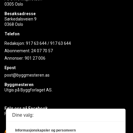
0305 Oslo
Besøksadresse
Sørkedalsveien 9
0368 Oslo
Telefon
Redaksjon:
917 63 644
/
917 63 644
Abonnement:
24 07 70 57
Annonser:
901 27 006
Epost
post@byggmesteren.as
Byggmesteren
Utgis på Byggforlaget AS.
Følg oss på Facebook
Få med deg det siste innen byggebransjen
Dine valg:
Informasjonskapsler og personvern