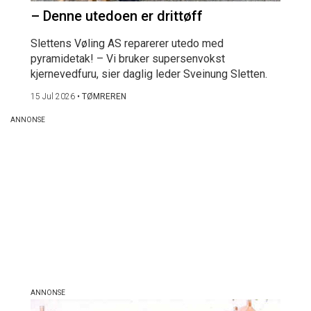
– Denne utedoen er drittøff
Slettens Vøling AS reparerer utedo med
pyramidetak! – Vi bruker supersenvokst
kjernevedfuru, sier daglig leder Sveinung Sletten.
15 Jul 2026
•
TØMREREN