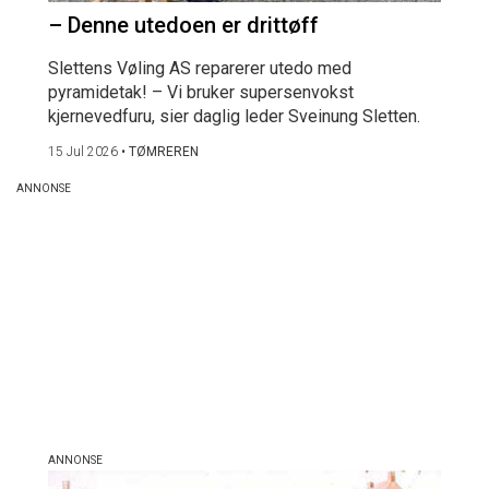
– Denne utedoen er drittøff
Slettens Vøling AS reparerer utedo med
pyramidetak! – Vi bruker supersenvokst
kjernevedfuru, sier daglig leder Sveinung Sletten.
15 Jul 2026
•
TØMREREN