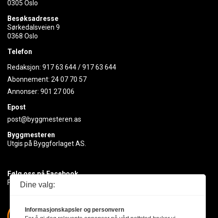
0305 Oslo
Besøksadresse
Sørkedalsveien 9
0368 Oslo
Telefon
Redaksjon:
917 63 644
/
917 63 644
Abonnement:
24 07 70 57
Annonser:
901 27 006
Epost
post@byggmesteren.as
Byggmesteren
Utgis på Byggforlaget AS.
Følg oss på Facebook
Få med deg det siste innen byggebransjen
Dine valg:
Informasjonskapsler og personvern