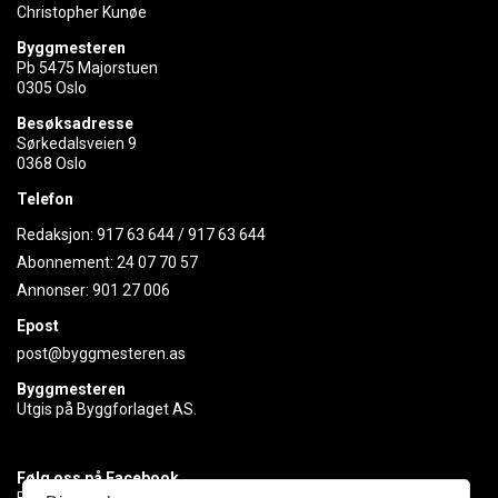
Christopher Kunøe
Byggmesteren
Pb 5475 Majorstuen
0305 Oslo
Besøksadresse
Sørkedalsveien 9
0368 Oslo
Telefon
Redaksjon:
917 63 644
/
917 63 644
Abonnement:
24 07 70 57
Annonser:
901 27 006
Epost
post@byggmesteren.as
Byggmesteren
Utgis på Byggforlaget AS.
Følg oss på Facebook
Få med deg det siste innen byggebransjen