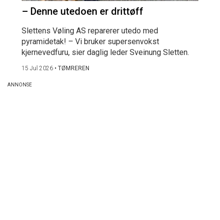
– Denne utedoen er drittøff
Slettens Vøling AS reparerer utedo med
pyramidetak! – Vi bruker supersenvokst
kjernevedfuru, sier daglig leder Sveinung Sletten.
15 Jul 2026
•
TØMREREN