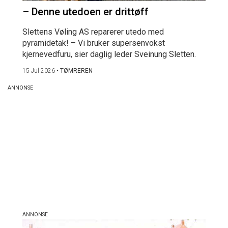
– Denne utedoen er drittøff
Slettens Vøling AS reparerer utedo med
pyramidetak! – Vi bruker supersenvokst
kjernevedfuru, sier daglig leder Sveinung Sletten.
15 Jul 2026
•
TØMREREN