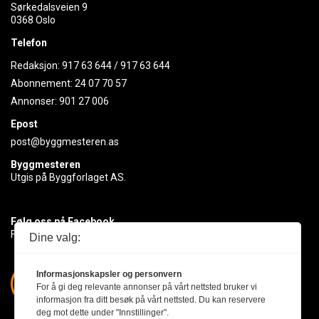
Sørkedalsveien 9
0368 Oslo
Telefon
Redaksjon:
917 63 644
/
917 63 644
Abonnement:
24 07 70 57
Annonser:
901 27 006
Epost
post@byggmesteren.as
Byggmesteren
Utgis på Byggforlaget AS.
Følg oss på Facebook
Få med deg det siste innen byggebransjen
Dine valg:
Informasjonskapsler og personvern
For å gi deg relevante annonser på vårt nettsted bruker vi
informasjon fra ditt besøk på vårt nettsted. Du kan reservere
deg mot dette under "Innstillinger".