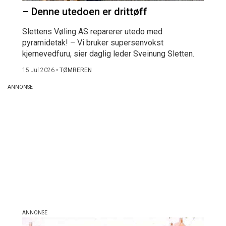
– Denne utedoen er drittøff
Slettens Vøling AS reparerer utedo med
pyramidetak! – Vi bruker supersenvokst
kjernevedfuru, sier daglig leder Sveinung Sletten.
15 Jul 2026
•
TØMREREN