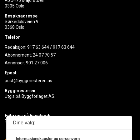
Pb 5475 Majorstuen
0305 Oslo
Besøksadresse
Sørkedalsveien 9
0368 Oslo
Telefon
Redaksjon:
917 63 644
/
917 63 644
Abonnement:
24 07 70 57
Annonser:
901 27 006
Epost
post@byggmesteren.as
Byggmesteren
Utgis på Byggforlaget AS.
Følg oss på Facebook
Få med deg det siste innen byggebransjen
Dine valg:
Informasjonskapsler og personvern