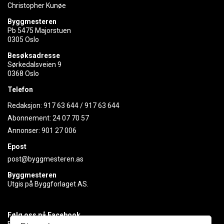
Christopher Kunøe
Byggmesteren
Pb 5475 Majorstuen
0305 Oslo
Besøksadresse
Sørkedalsveien 9
0368 Oslo
Telefon
Redaksjon:
917 63 644
/
917 63 644
Abonnement:
24 07 70 57
Annonser:
901 27 006
Epost
post@byggmesteren.as
Byggmesteren
Utgis på Byggforlaget AS.
Følg oss på Facebook
Få med deg det siste innen byggebransjen