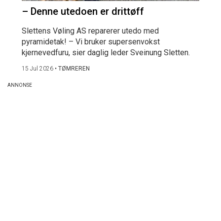
– Denne utedoen er drittøff
Slettens Vøling AS reparerer utedo med
pyramidetak! – Vi bruker supersenvokst
kjernevedfuru, sier daglig leder Sveinung Sletten.
15 Jul 2026
•
TØMREREN