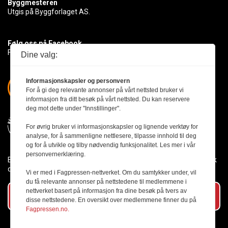
Byggmesteren
Utgis på Byggforlaget AS.
Følg oss på Facebook
Få med deg det siste innen byggebransjen
Dine valg:
Informasjonskapsler og personvern
For å gi deg relevante annonser på vårt nettsted bruker vi
informasjon fra ditt besøk på vårt nettsted. Du kan reservere
deg mot dette under "Innstillinger".
For øvrig bruker vi informasjonskapsler og lignende verktøy for
analyse, for å sammenligne nettlesere, tilpasse innhold til deg
og for å utvikle og tilby nødvendig funksjonalitet. Les mer i vår
personvernerklæring.
Byggmesteren følger Vær Varsom-plakaten og presseetikken slik
den er nedfelt i Redaktørplakaten.
Vi er med i Fagpressen-nettverket. Om du samtykker under, vil
du få relevante annonser på nettstedene til medlemmene i
nettverket basert på informasjon fra dine besøk på tvers av
Abonner på vårt nyhetsbrev
disse nettstedene. En oversikt over medlemmene finner du på
Fagpressen.no.