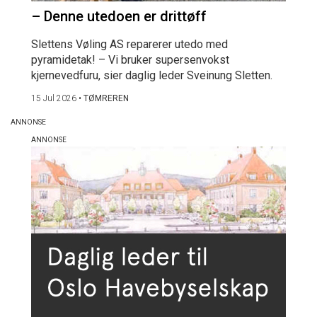
– Denne utedoen er drittøff
Slettens Vøling AS reparerer utedo med
pyramidetak! – Vi bruker supersenvokst
kjernevedfuru, sier daglig leder Sveinung Sletten.
15 Jul 2026
•
TØMREREN