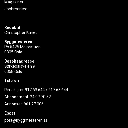
Magasiner
Jobbmarked
Redaktør
Christopher Kunøe
Byggmesteren
Pb 5475 Majorstuen
0305 Oslo
Besøksadresse
Sørkedalsveien 9
0368 Oslo
Telefon
Redaksjon:
917 63 644
/
917 63 644
Abonnement:
24 07 70 57
Annonser:
901 27 006
Epost
post@byggmesteren.as