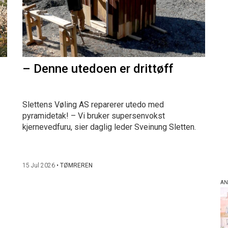
– Denne utedoen er drittøff
Slettens Vøling AS reparerer utedo med
pyramidetak! – Vi bruker supersenvokst
kjernevedfuru, sier daglig leder Sveinung Sletten.
15 Jul 2026
•
TØMREREN