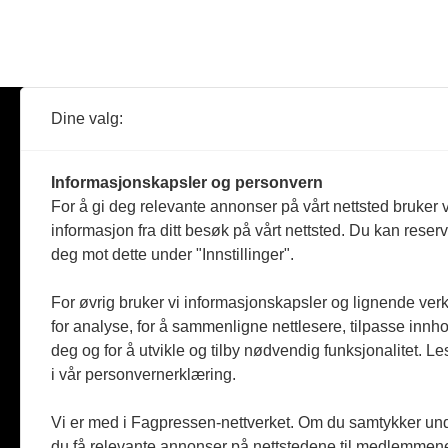
Dine valg:
Abonner
Nyheter
Tømreren
Informasjonskapsler og personvern
Reportasje
For å gi deg relevante annonser på vårt nettsted bruker v
Produkter
informasjon fra ditt besøk på vårt nettsted. Du kan reser
Kommenta
deg mot dette under "Innstillinger".
Magasiner
Jobbmark
For øvrig bruker vi informasjonskapsler og lignende ver
for analyse, for å sammenligne nettlesere, tilpasse innhol
deg og for å utvikle og tilby nødvendig funksjonalitet. L
i vår personvernerklæring.
Vi er med i Fagpressen-nettverket. Om du samtykker unde
du få relevante annonser på nettstedene til medlemmene