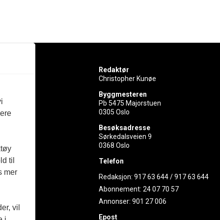
Redaktør
Christopher Kunøe
Byggmesteren
i
Pb 5475 Majorstuen
0305 Oslo
vere
rer
Besøksadresse
Sørkedalsveien 9
ed
0368 Oslo
ktøy
d til
Telefon
es mer
Redaksjon:
917 63 644
/
917 63 644
Abonnement:
24 07 70 57
Annonser:
901 27 006
r, vil
Epost
 i