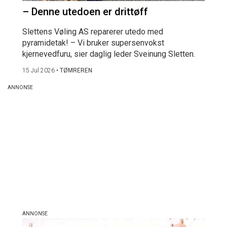
– Denne utedoen er drittøff
Slettens Vøling AS reparerer utedo med
pyramidetak! – Vi bruker supersenvokst
kjernevedfuru, sier daglig leder Sveinung Sletten.
15 Jul 2026
•
TØMREREN