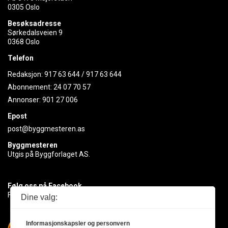
0305 Oslo
Besøksadresse
Sørkedalsveien 9
0368 Oslo
Telefon
Redaksjon:
917 63 644
/
917 63 644
Abonnement:
24 07 70 57
Annonser:
901 27 006
Epost
post@byggmesteren.as
Byggmesteren
Utgis på Byggforlaget AS.
Følg oss på Facebook
Få med deg det siste innen byggebransjen
Dine valg:
Informasjonskapsler og personvern